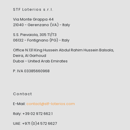
STF Loterios s.r.l.
Via Monte Grappa 44
21040 - Gerenzano (VA) - Italy
S.S. Pievaiola, 305 T1/T3
06132 - Fontignano (PG) - Italy
Office N.131 King Hussein Abdul Rahim Hussein Balsala,
Deira, Al Garhoud
Dubai - United Arab Emirates
P. IVA 03385660968
Contact
E-Mail:
contact@stf-loterios.com
Italy: +39 02 972 662.1
UAE: +971 (0)4 572 6627